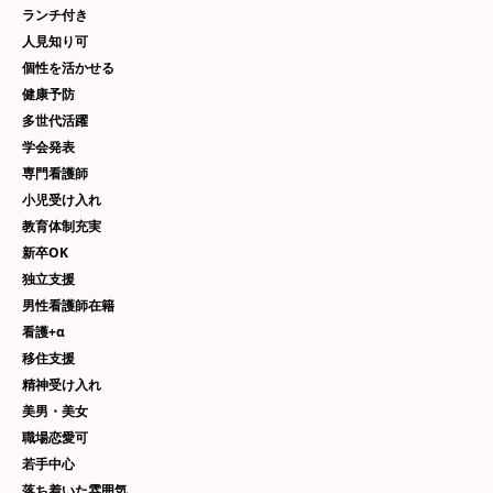
ランチ付き
人見知り可
個性を活かせる
健康予防
多世代活躍
学会発表
専門看護師
小児受け入れ
教育体制充実
新卒OK
独立支援
男性看護師在籍
看護+α
移住支援
精神受け入れ
美男・美女
職場恋愛可
若手中心
落ち着いた雰囲気