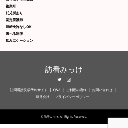
複業可
託児所あり
認定看護師
運転免許なしOK
選べる制服
飲みにケーション
訪看みっけ
Twitter
Instagram
訪問看護見学予約サイト
Q&A
ご利用の流れ
お問い合わせ
運営会社
プライバシーポリシー
©
訪看みっけ
. All Rights Reserved.