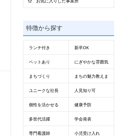
お気に入りした事業所
特徴から探す
ランチ付き
新卒OK
ペットあり
にぎやかな雰囲気
まちづくり
まちの魅力教えま
ユニークな社長
人見知り可
す
個性を活かせる
健康予防
多世代活躍
学会発表
専門看護師
小児受け入れ