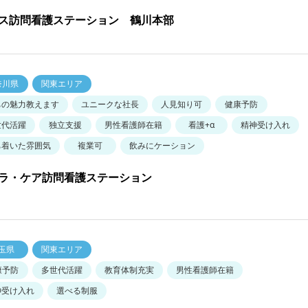
ス訪問看護ステーション 鶴川本部
奈川県
関東エリア
ちの魅力教えます
ユニークな社長
人見知り可
健康予防
世代活躍
独立支援
男性看護師在籍
看護+α
精神受け入れ
ち着いた雰囲気
複業可
飲みにケーション
ラ・ケア訪問看護ステーション
玉県
関東エリア
康予防
多世代活躍
教育体制充実
男性看護師在籍
神受け入れ
選べる制服