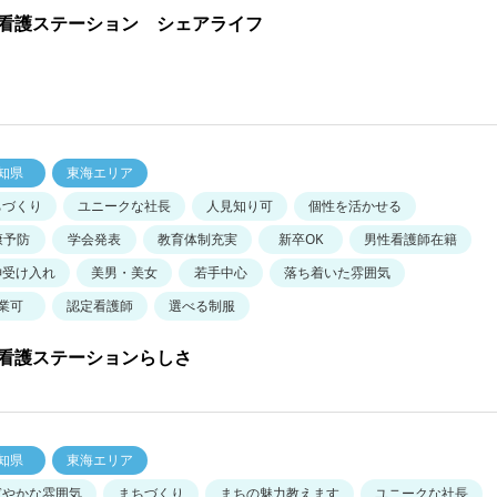
看護ステーション シェアライフ
知県
東海エリア
ちづくり
ユニークな社長
人見知り可
個性を活かせる
康予防
学会発表
教育体制充実
新卒OK
男性看護師在籍
神受け入れ
美男・美女
若手中心
落ち着いた雰囲気
業可
認定看護師
選べる制服
看護ステーションらしさ
知県
東海エリア
ぎやかな雰囲気
まちづくり
まちの魅力教えます
ユニークな社長