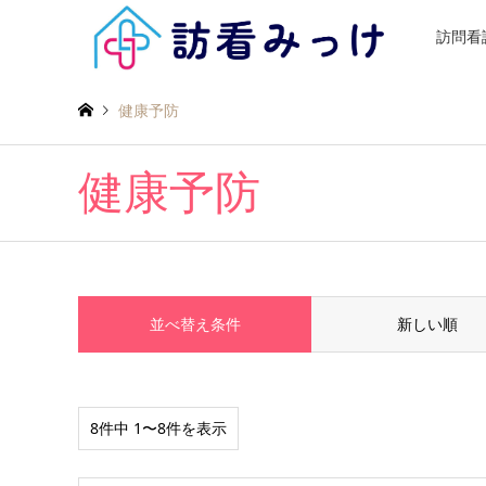
訪問看
健康予防
健康予防
並べ替え条件
新しい順
8件中 1〜8件を表示