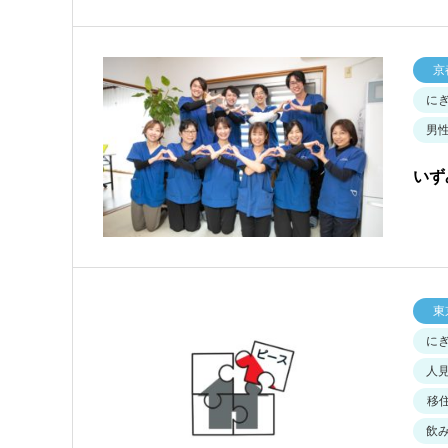
京
に
男
いず
東
に
人
移
飲