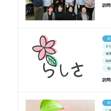
訪問
愛
ま
健
精
複
訪問
愛
に