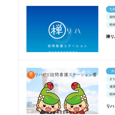
九
個
精
禅リ
兵
ま
健
精
リハ