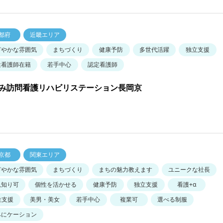
都府
近畿エリア
ぎやかな雰囲気
まちづくり
健康予防
多世代活躍
独立支援
性看護師在籍
若手中心
認定看護師
み訪問看護リハビリステーション長岡京
京都
関東エリア
ぎやかな雰囲気
まちづくり
まちの魅力教えます
ユニークな社長
見知り可
個性を活かせる
健康予防
独立支援
看護+α
住支援
美男・美女
若手中心
複業可
選べる制服
みにケーション