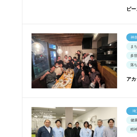
ピー
神
ま
多
落
アカ
埼
健
精