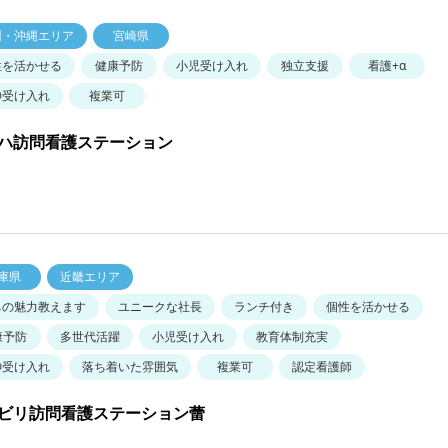
州・沖縄エリア
宮崎県
性を活かせる
健康予防
小児受け入れ
独立支援
看護+α
神受け入れ
複業可
ハ訪問看護ステーション
庫県
近畿エリア
ちの魅力教えます
ユニークな社長
ランチ付き
個性を活かせる
康予防
多世代活躍
小児受け入れ
教育体制充実
神受け入れ
落ち着いた雰囲気
複業可
認定看護師
ビリ訪問看護ステーション蕾