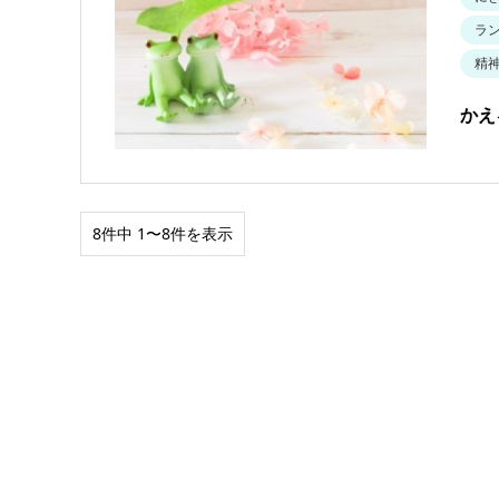
ラ
精
かえ
8件中 1〜8件を表示