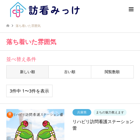
落ち着いた雰囲気
落ち着いた雰囲気
並べ替え条件
新しい順
古い順
閲覧数順
3件中 1〜3件を表示
兵庫県
まちの魅力教えます
リハビリ訪問看護ステーション
蕾