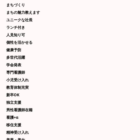
まちづくり
まちの魅力教えます
ユニークな社長
ランチ付き
人見知り可
個性を活かせる
健康予防
多世代活躍
学会発表
専門看護師
小児受け入れ
教育体制充実
新卒OK
独立支援
男性看護師在籍
看護+α
移住支援
精神受け入れ
美男・美女