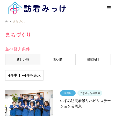
まちづくり
まちづくり
並べ替え条件
新しい順
古い順
閲覧数順
4件中 1〜4件を表示
京都府
にぎやかな雰囲気
いずみ訪問看護リハビリステー
ション長岡京