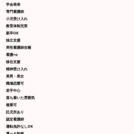
学会発表
専門看護師
小児受け入れ
教育体制充実
新卒OK
独立支援
男性看護師在籍
看護+α
移住支援
精神受け入れ
美男・美女
職場恋愛可
若手中心
落ち着いた雰囲気
複業可
託児所あり
認定看護師
運転免許なしOK
選べる制服