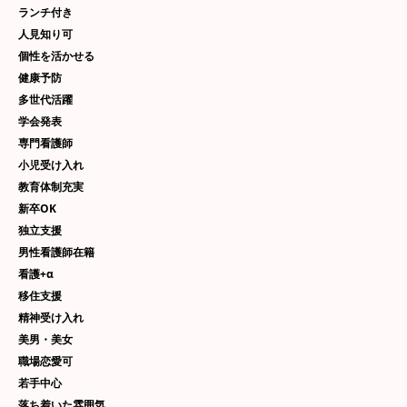
ランチ付き
人見知り可
個性を活かせる
健康予防
多世代活躍
学会発表
専門看護師
小児受け入れ
教育体制充実
新卒OK
独立支援
男性看護師在籍
看護+α
移住支援
精神受け入れ
美男・美女
職場恋愛可
若手中心
落ち着いた雰囲気