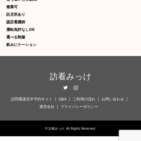
複業可
託児所あり
認定看護師
運転免許なしOK
選べる制服
飲みにケーション
訪看みっけ
Twitter
Instagram
訪問看護見学予約サイト
Q&A
ご利用の流れ
お問い合わせ
運営会社
プライバシーポリシー
©
訪看みっけ
. All Rights Reserved.