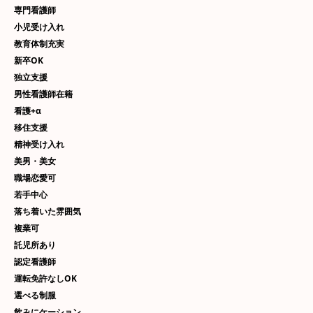
専門看護師
小児受け入れ
教育体制充実
新卒OK
独立支援
男性看護師在籍
看護+α
移住支援
精神受け入れ
美男・美女
職場恋愛可
若手中心
落ち着いた雰囲気
複業可
託児所あり
認定看護師
運転免許なしOK
選べる制服
飲みにケーション