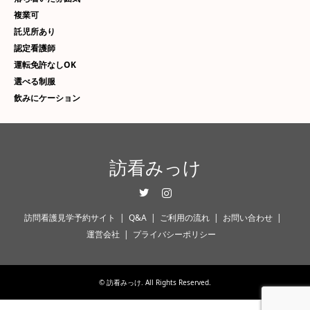
複業可
託児所あり
認定看護師
運転免許なしOK
選べる制服
飲みにケーション
訪看みっけ
Twitter
Instagram
訪問看護見学予約サイト
Q&A
ご利用の流れ
お問い合わせ
運営会社
プライバシーポリシー
©
訪看みっけ
. All Rights Reserved.