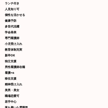
ランチ付き
人見知り可
個性を活かせる
健康予防
多世代活躍
学会発表
専門看護師
小児受け入れ
教育体制充実
新卒OK
独立支援
男性看護師在籍
看護+α
移住支援
精神受け入れ
美男・美女
職場恋愛可
若手中心
落ち着いた雰囲気