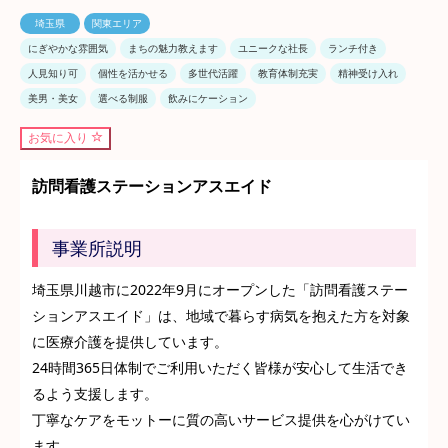
埼玉県
関東エリア
にぎやかな雰囲気
まちの魅力教えます
ユニークな社長
ランチ付き
人見知り可
個性を活かせる
多世代活躍
教育体制充実
精神受け入れ
美男・美女
選べる制服
飲みにケーション
お気に入り
訪問看護ステーションアスエイド
事業所説明
埼玉県川越市に2022年9月にオープンした「訪問看護ステー
ションアスエイド」は、地域で暮らす病気を抱えた方を対象
に医療介護を提供しています。
24時間365日体制でご利用いただく皆様が安心して生活でき
るよう支援します。
丁寧なケアをモットーに質の高いサービス提供を心がけてい
ます。